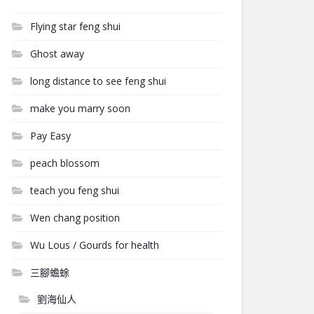
Flying star feng shui
Ghost away
long distance to see feng shui
make you marry soon
Pay Easy
peach blossom
teach you feng shui
Wen chang position
Wu Lous / Gourds for health
三腳蟾蜍
劉海仙人