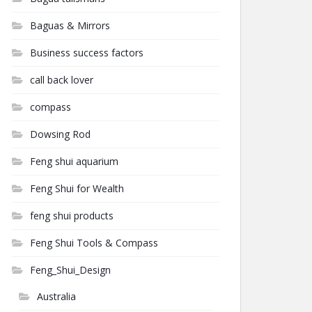
Baguas & Mirrors
Business success factors
call back lover
compass
Dowsing Rod
Feng shui aquarium
Feng Shui for Wealth
feng shui products
Feng Shui Tools & Compass
Feng_Shui_Design
Australia