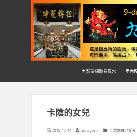
S
k
i
p
t
o
m
a
i
n
九龍堂網路看風水
室內
c
o
n
t
e
n
卡陰的女兒
t
,
2015-12-14
ndragons
卡陰處理
道法