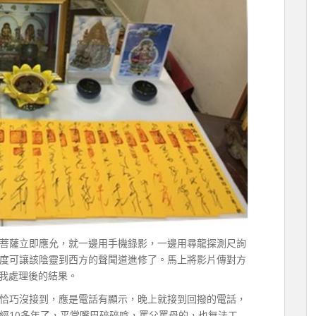
菩薩立即應允，就一邊用手機錄影，一邊用尋龍探測尺詢
度可讓該陰靈到西方的聲聞道進修了。馬上將影片傳對方
報我處理後的結果。
恰巧沒接到，應是電話有顯示，晚上就接到回撥的電話，
經10多年了，平常嘴巴碎碎唸，罵父罵母的，也無法工