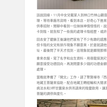
話說因緣，11月中女兒載家人到林口竹林山觀
理，等待車廠吊貨時，看到本店，好奇心下進來
供奉招財。閒聊中看到一位妹妹神情怪怪的，說
卡到陰，就告知了一些我的處理卡陰經歷，或許
回去安了貔貅王後讓他們家有了不少有趣的感應，
但卡陰的女兒有排斥現象不願意來，於是就請他
址，最後問了半天才找到，這現象就是顯現那條
拿來衣服，寫了名字和出生資料，用尋龍探測尺
願意接受功德回向，再測問要多少錢的功德金額
處理。
當晚就準備了『開文』工作，請了聚賢禪寺『西
地藏王菩薩來協助，配合地藏王轉經輪和大隨求
病法水和3杯甘露泉水供吊請來的陰靈飲用，讓
菩薩的調停與度化。