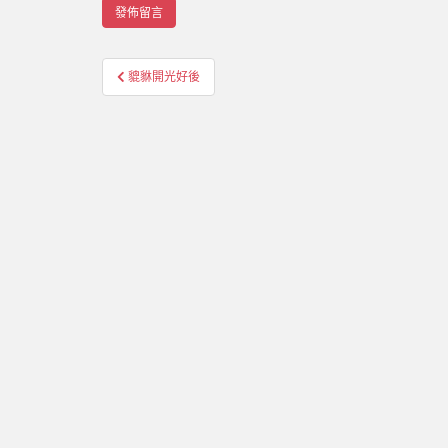
貔貅開光好後
文章導覽