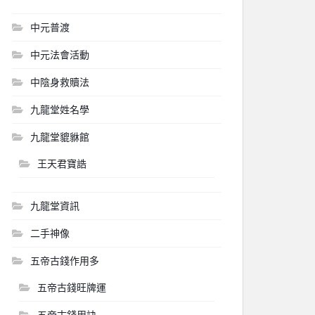
中元普渡
中元法會活動
中陰身救贖法
九龍堂姓名學
九龍堂貔貅館
王天君寶誥
九龍堂資訊
二手神像
五帝古錢作用多
五帝古錢旺牌運
五帝古錢用訣