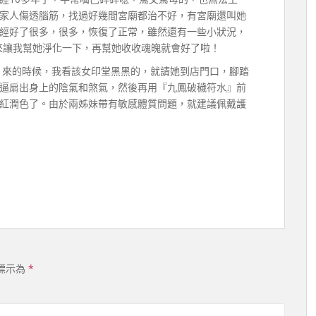
家人傷透腦筋，找過好幾間宮廟都治不好，有宮廟還叫她
經好了很多，很多，恢復了正常，雖然還有一些小狀況，
來讓我幫她淨化一下，再幫她收收魂魄就會好了啦！
間，來的時候，我看該女印堂黑黑的，就請她到店門口，腳踏
逼扇出身上的陰氣和煞氣，然後再用『九鳳破穢符水』前
紅潤色了。由於兩姊妹帶有敏感體質問題，就建議佩戴護
標示為
*