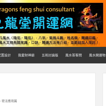
配置設計
我愛財神爺
五術討論版
風水答客問
風水開運物
、密法應用篇