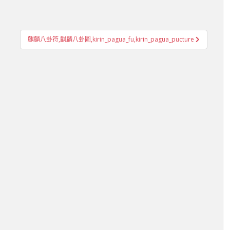
麒麟八卦符,麒麟八卦圖,kirin_pagua_fu,kirin_pagua_pucture