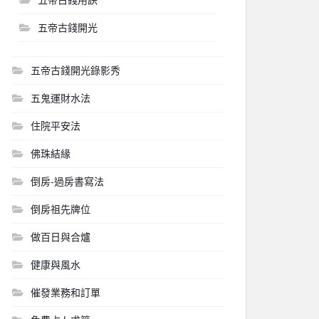
五帝古錢開光
五帝古錢開光錄影秀
五鬼運財水法
住院平安法
佛珠結緣
倒房-過房書寫法
倒房祖先牌位
做百日與合爐
健康與風水
催發業務和訂單