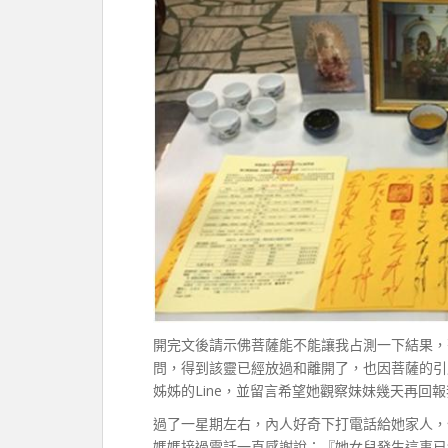
開完文後請示佛菩薩能不能讓我占測一下結果，
問，得到該靈已經放過和離開了，也因菩薩的引
姊姊的Line，並留言希望她觀察妹妹幾天再回
過了一星期左右，內人好奇下打電話給她家人，
媽媽接過電話一直感謝說：『她女兒發生這事已