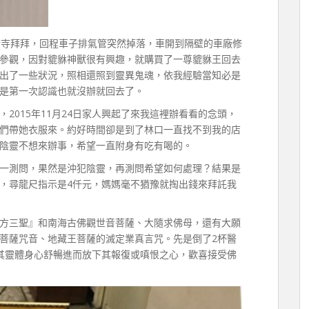
音寺拜拜，回程車子排氣管突然掉落，車開到隔壁的車廠修
參觀，因對貔貅神獸很有興趣，就購買了一尊貔貅王回去
出了一些狀況，照相還照到靈異鬼魂，依我經驗當知必是
是第一次認識也就沒辦就回去了。
2015年11月24日家人興起了來我這裡辦看看的念頭，
們帶她衣服來。約好時間卻是到了林口一直找不到我的店
陰靈不想來辦事，希望一直附身有吃有喝的。
一測問，果然是沖犯陰靈，再測問希望如何處理？結果是
，尋龍尺指示是4仟元，媽媽毫不猶豫就掏出錢來拜託我
方三聖』和南海古佛觀世音菩薩、大隨求佛母，還有大願
菩薩咒音、地藏王菩薩的滅定業真言咒。先是倒了2杯醫
其靈體身心舒暢進而放下其報復或嗔恨之心，歡喜接受佛