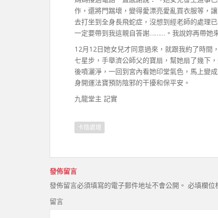
作，還將門踹壞，變得愛漂亮愛亂買衣服等，讓
去打坐到全身長飛蛇症，沒想到經老師的處理已
一定要帶到我這親自答謝………。我說妳再帶她
12月12日她女兒才同意過來，就跟我約了時
七星步，手舉濟公師父的寶扇，幫她扇了幾下，
後噴灑淨，一回到宮內看她印堂氣色，馬上變成
身開運法寶預防陰邪的干擾和保平安。
九龍堂主 記實
卡陰處理
發佈留言
發佈留言必須填寫的電子郵件地址不會公開。
必填欄位
留言