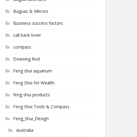
Baguas & Mirrors
Business success factors
call back lover
compass
Dowsing Rod
Feng shui aquarium
Feng Shui for Wealth
feng shui products
Feng Shui Tools & Compass
Feng_Shui_Design
Australia