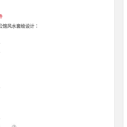
件
公馆风水套绘设计：