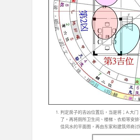
判定房子的吉凶位置后，当是将；A.大门，B
了。再将厕所卫生间、楼梯、衣柜等安排
佳风水的平面图，再由东家和建筑师商讨