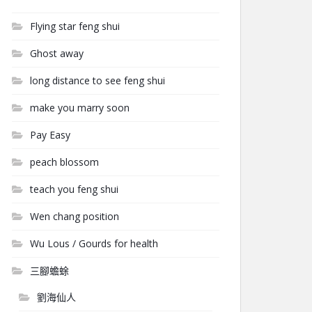
Flying star feng shui
Ghost away
long distance to see feng shui
make you marry soon
Pay Easy
peach blossom
teach you feng shui
Wen chang position
Wu Lous / Gourds for health
三腳蟾蜍
劉海仙人