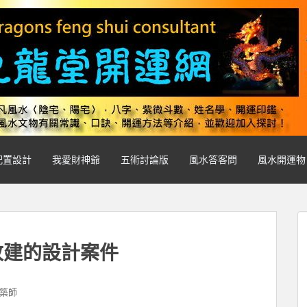
配置設計
我愛財神爺
五術討論版
風水答客問
風水開運物
改建的設計案件
築師