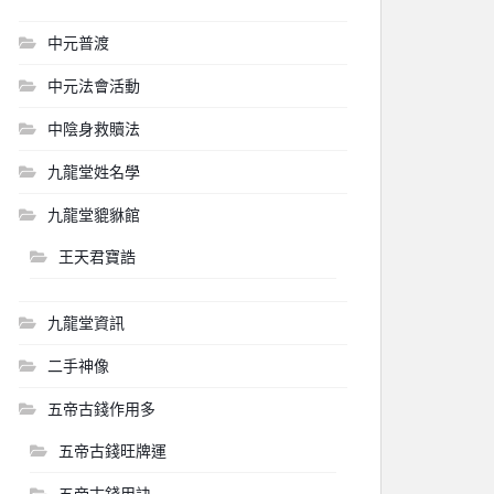
中元普渡
中元法會活動
中陰身救贖法
九龍堂姓名學
九龍堂貔貅館
王天君寶誥
九龍堂資訊
二手神像
五帝古錢作用多
五帝古錢旺牌運
五帝古錢用訣