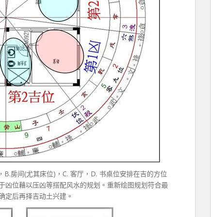
.房间(尤其床位)，C. 客厅，D. 书桌位安排在吉的方位
于凶位藉以压凶等搭配风水的规划。重新绘图规划符合最
确定后再择吉动土兴建。