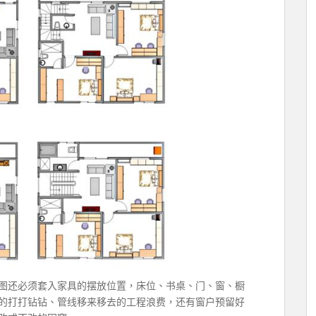
图还必须套入家具的摆放位置，床位、书桌、门、窗、橱
的打打钻钻、管线移来移去的工程浪费，还有窗户预留好