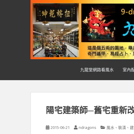
S
k
i
p
t
o
m
a
i
n
九龍堂網路看風水
室內
c
o
n
t
e
n
陽宅建築師─舊宅重新
t
2015-06-21
ndragons
風水、裝潢、建