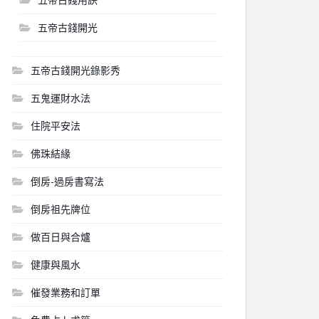
五帝古錢開光
五帝古錢開光錄影秀
五鬼運財水法
住院平安法
佛珠結緣
倒房-過房書寫法
倒房祖先牌位
做百日與合爐
健康與風水
催發業務和訂單