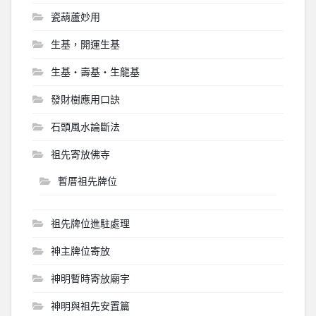
瓷葫蘆妙用
生基，開運生基
生基‧壽基‧生龍基
發財樹應用口訣
石頭風水論斷法
祖先寄放佛寺
暫厝祖先牌位
祖先牌位進駐處理
神主牌位寄放
神明暫時寄放廟宇
神明與祖先安置篇