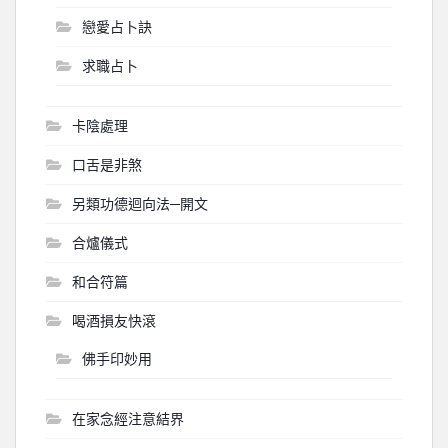
戀愛占卜訣
求職占卜
卡陰處理
口舌是非煞
另類功德迴向法─開文
合爐儀式
和合符篇
喝酒損友快滾
佛手印妙用
在家念經注意結界