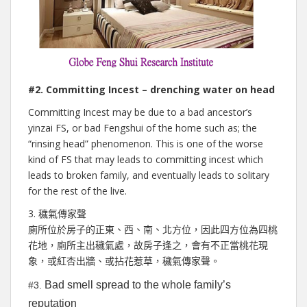
#2. Committing Incest – drenching water on head
Committing Incest may be due to a bad ancestor’s
yinzai FS, or bad Fengshui of the home such as; the
“rinsing head” phenomenon. This is one of the worse
kind of FS that may leads to committing incest which
leads to broken family, and eventually leads to solitary
for the rest of the live.
3. 穢氣傳家聲
廁所位於房子的正東、西、南、北方位，因此四方位為四桃
花地，廁所主出穢氣處，故房子逢之，會有不正當桃花現
象，或紅杏出牆、或拈花惹草，穢氣傳家聲。
Bad smell spread to the whole family’s
#3.
reputation