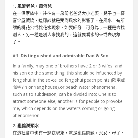
1.
風流老爸，風流兒
在一個家族中，往往有一房份老爸娶大小老婆，兒子也一樣
喜金屋藏嬌，這應該就是受到風水的影響了。在風水上有所
謂的桃花穴或桃花水現象，如要細分，可分為；一種是去找
別人，另一種是別人來找我的，這就要看水的來或去現象
了。
#1. Distinguished and admirable Dad & Son
In a family, may one of brothers have 2 or 3 wifes, and
his son do the same thing, this should be influenced by
feng shui. In the so-called feng shui peach points (陰宅或
陽宅Yin or Yang house),or peach water phenomena,
such as to subdivision, can be divided into; One is to
attract someone else; another is for people to provoke
me, which depends on the water’s coming or going
phenomenon.
2.
亂倫淋頭水
在這社會中也有一悲哀現象，就是亂倫問題，父女、母子、