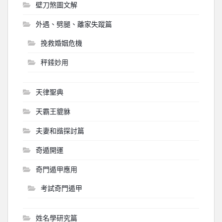
壁刀煞圖文解
外遇、劈腿、離家失蹤篇
挽救婚姻危機
秤錘妙用
天律聖典
天霸王貔貅
夫妻和諧探討篇
奇遁開運
奇門遁甲應用
考試奇門遁甲
姓名學研究篇