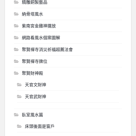
精雕銅製藝品
納骨塔風水
紫南宮金雞神擺放
網路看風水個案圖解
聚賢禪寺消災祈福超薦法會
聚賢禪寺牌位
聚賢財神殿
天官文財神
天官武財神
臥室風水篇
床頭後面是窗戶