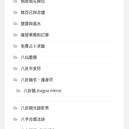
倒房祖先牌位
做百日與合爐
健康與風水
催發業務和訂單
免費占卜求籤
八仙塵爆
八卦平安符
八卦鎮宅、護身符
八卦鏡,Bagua mirror
八卦開光錄影秀
八字合婚法訣