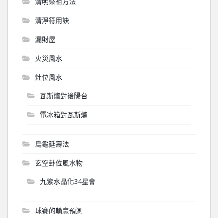
清明祭祖方法
清淨符用訣
漏財屋
火災風水
灶位風水
瓦斯爐對後陽台
電冰箱對瓦斯爐
烏龜延壽法
玄空卦位風水物
九紫水晶化34星會
球賽的輸贏預測