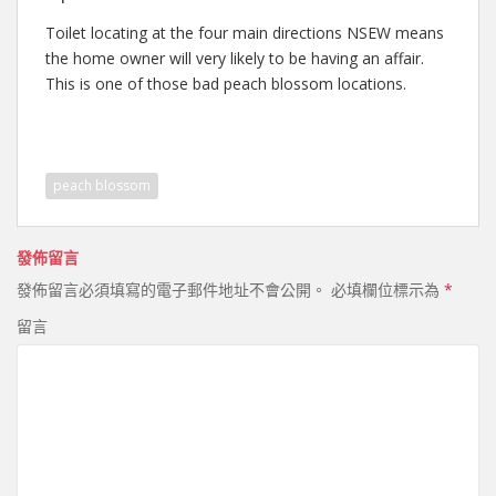
Toilet locating at the four main directions NSEW means
the home owner will very likely to be having an affair.
This is one of those bad peach blossom locations.
peach blossom
發佈留言
發佈留言必須填寫的電子郵件地址不會公開。
必填欄位標示為
*
留言