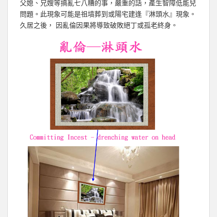
父媳、兄嫂等搞亂七八糟的事，嚴重的話，產生智障低能兒
問題。此現象可能是祖墳葬到或陽宅建逢『淋頭水』現象。
久居之後， 因亂倫因果將導致破敗絕丁或孤老終身。