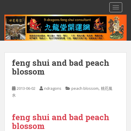
S
TOGGLE
k
i
p
t
o
m
a
i
feng shui and bad peach
n
blossom
c
o
n
,
2013-06-02
ndragons
peach blossom
桃花風
t
水
e
n
t
feng shui and bad peach
blossom