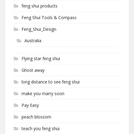
feng shui products
Feng Shui Tools & Compass
Feng_Shui_Design
Australia
Flying star feng shui
Ghost away
long distance to see feng shui
make you marry soon
Pay Easy
peach blossom
teach you feng shui