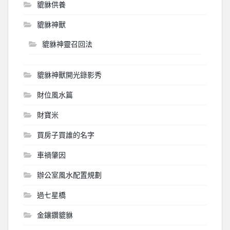
貔貅供養
貔貅神獸
貔貅神靈召回法
貔貅神獸開光錄影秀
財位風水篇
財寶米
買房子買誰的名字
車禍肇因
辦公室風水配置規劃
過七星橋
金鑲鑽貔貅