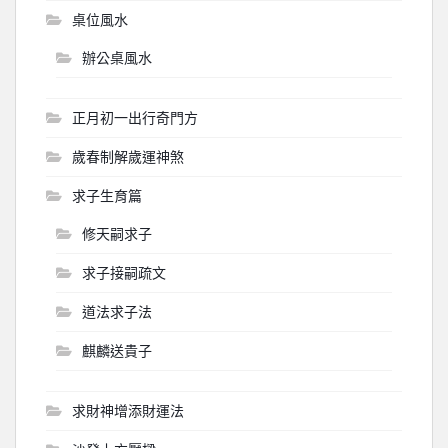
桌位風水
辦公桌風水
正月初一出行奇門方
歲春制解歲運神煞
求子生育篇
修天嗣求子
求子接嗣疏文
道法求子法
麒麟送貴子
求財神增添財運法