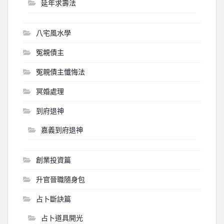
延年求壽法
八宅風水學
冤親債主
冤親債主懺悔法
冥婚處理
到府退神
嘉義到府退神
創業投資篇
升官晉職隨身包
占卜斷訣篇
占卜道具開光