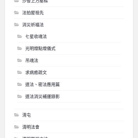
沙發上方壓樑
法拍屋祖先
消災祈福法
七星收魂法
光明燈點燈儀式
吊魂法
求病癒疏文
道法、密法應用篇
道法消災補運錄影
淸屯
清明法會