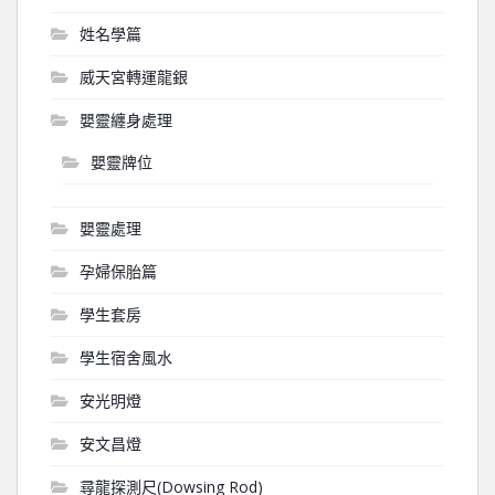
姓名學篇
威天宮轉運龍銀
嬰靈纏身處理
嬰靈牌位
嬰靈處理
孕婦保胎篇
學生套房
學生宿舍風水
安光明燈
安文昌燈
尋龍探測尺(Dowsing Rod)