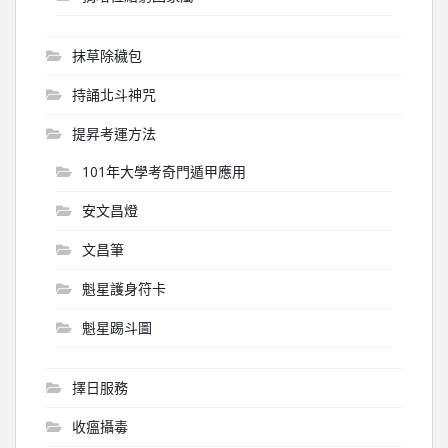
抹草除穢包
持誦北斗神咒
提昇考運方法
101年大學考奇門遁甲應用
安文昌燈
文昌筆
魁星護身符卡
魁星踢斗圖
擇日服務
收瘟攝毒