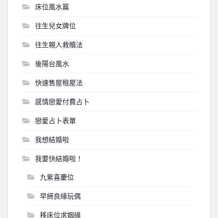
床位風水篇
往生兒女牌位
往生親人救贖法
後陽台風水
快速售屋租屋法
感情戀愛付費占卜
戀愛占卜表單
我想結婚啦
我要快結婚啦！
九紫喜慶位
早締良緣玩偶
移床位求姻緣